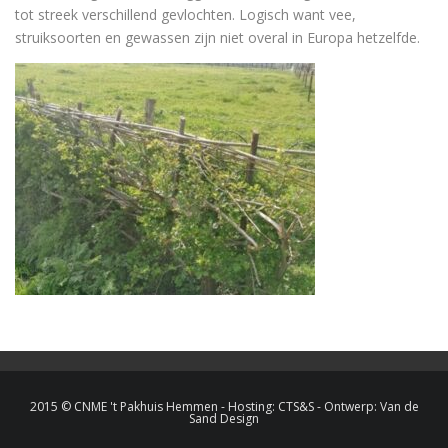
tot streek verschillend gevlochten. Logisch want vee,
struiksoorten en gewassen zijn niet overal in Europa hetzelfde.
2015 © CNME 't Pakhuis Hemmen - Hosting:
CTS&S
- Ontwerp:
Van de
Sand Design