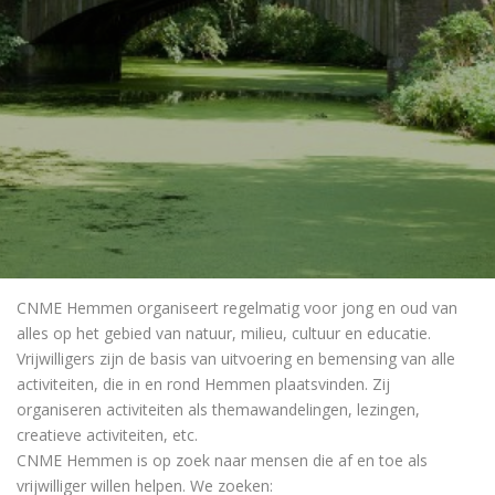
CNME Hemmen organiseert regelmatig voor jong en oud van
alles op het gebied van natuur, milieu, cultuur en educatie.
Vrijwilligers zijn de basis van uitvoering en bemensing van alle
activiteiten, die in en rond Hemmen plaatsvinden. Zij
organiseren activiteiten als themawandelingen, lezingen,
creatieve activiteiten, etc.
CNME Hemmen is op zoek naar mensen die af en toe als
vrijwilliger willen helpen. We zoeken: